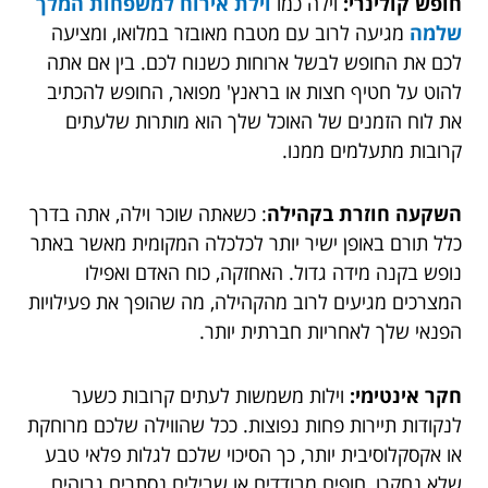
חופש קולינרי:
וילה כמו
וילת אירוח למשפחות המלך
שלמה
מגיעה לרוב עם מטבח מאובזר במלואו, ומציעה
לכם את החופש לבשל ארוחות כשנוח לכם. בין אם אתה
להוט על חטיף חצות או בראנץ' מפואר, החופש להכתיב
את לוח הזמנים של האוכל שלך הוא מותרות שלעתים
קרובות מתעלמים ממנו.
השקעה חוזרת בקהילה
: כשאתה שוכר וילה, אתה בדרך
כלל תורם באופן ישיר יותר לכלכלה המקומית מאשר באתר
נופש בקנה מידה גדול. האחזקה, כוח האדם ואפילו
המצרכים מגיעים לרוב מהקהילה, מה שהופך את פעילויות
הפנאי שלך לאחריות חברתית יותר.
חקר אינטימי:
וילות משמשות לעתים קרובות כשער
לנקודות תיירות פחות נפוצות. ככל שהווילה שלכם מרוחקת
או אקסקלוסיבית יותר, כך הסיכוי שלכם לגלות פלאי טבע
שלא נחקרו, חופים מבודדים או שבילים נסתרים גבוהים