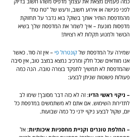
כמה פעמים מצאת את עצמך מדפיס משהו חשוב בדיוק
לפני פגישה או אירוע חשוב, ורעש של "טח טח"
מהמדפסת הותיר אותך בשוק? בוא נדבר על תחזוקת
מדפסות מונעת – איך לשמר את המדפסת שלך בשיא
הכושר ולמנוע תקלות לא רצויות!
שמירה על המדפסת של
קונטרול פי
– אין זה סוד. כאשר
אנו מוודאים שכל חלק ומרכיב נמצא במצב טוב, אין סיבה
שהמדפסת לא תמשיך לתפקד בצורה טובה. הנה כמה
פעולות פשוטות שניתן לבצע:
– ניקוי ראשי הדיו
: זה לא כזה דבר מסובך! שימו לב
לתדירות השימוש. אם אתם לא משתמשים במדפסת כל
יום, שקול לבצע ניקוי ידני כל כמה שבועות.
– החלפת טונרים וקניית מחסניות איכותיות
: אל