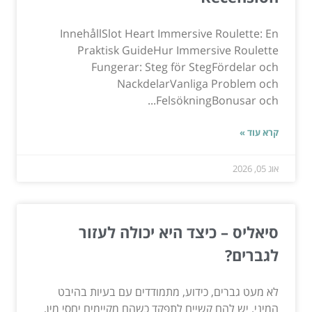
InnehållSlot Heart Immersive Roulette: En
Praktisk GuideHur Immersive Roulette
Fungerar: Steg för StegFördelar och
NackdelarVanliga Problem och
FelsökningBonusar och...
קרא עוד »
אוג 05, 2026
סיאליס – כיצד היא יכולה לעזור
לגברים?
לא מעט גברים, כידוע, מתמודדים עם בעיות בהיבט
המיני. יש להם קשיים לתפקד כשהם מקיימים יחסי מין,