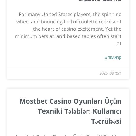
For many United States players, the spinning
wheel and bouncing ball of roulette represent
the heart of casino excitement. Yet the
minimum bets at land‑based tables often start
at...
קרא עוד »
דצמ 09, 2025
Mostbet Casino Oyunları Üçün
Texniki Tələblər: Kullanıcı
Təcrübəsi