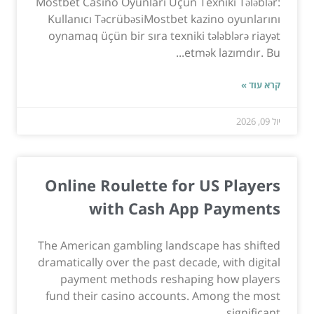
Mostbet Casino Oyunları Üçün Texniki Tələblər:
Kullanıcı TəcrübəsiMostbet kazino oyunlarını
oynamaq üçün bir sıra texniki tələblərə riayət
etmək lazımdır. Bu...
קרא עוד »
יול 09, 2026
Online Roulette for US Players
with Cash App Payments
The American gambling landscape has shifted
dramatically over the past decade, with digital
payment methods reshaping how players
fund their casino accounts. Among the most
significant...