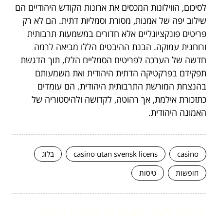
לסיכום, הווילונות המכסים את ארונות הקודש היהודיים הם
שילוב יפה של אמנות, מסורת וסמליות דתית. הם לא רק
פריטים פונקציונליים אלא חדורים במשמעות תרבותית
ורוחנית עמוקה. הבנת ההיבטים הללו מביאה לרמה
חדשה של הערכה לפריטים הסמליים הללו, תוך הדגשת
תפקידם בפרקטיקה הדתית היהודית ואת משמעותם
בהנצחת המורשת התרבותית היהודית. הם עומדים
כתזכורת אילמת, אך רהוטה, לקדושה ולהיסטוריה של
האמונה היהודית.
casino
casino utan svensk licens
בלוג
חופשות
טיסות
המשך לעוד מאמרים שיוכלו לעזור...