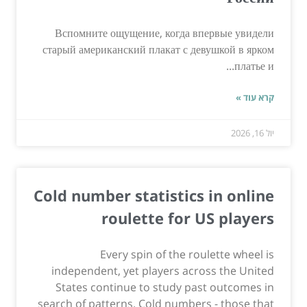
Вспомните ощущение, когда впервые увидели
старый американский плакат с девушкой в ярком
платье и...
קרא עוד »
יול 16, 2026
Cold number statistics in online
roulette for US players
Every spin of the roulette wheel is
independent, yet players across the United
States continue to study past outcomes in
search of patterns. Cold numbers - those that