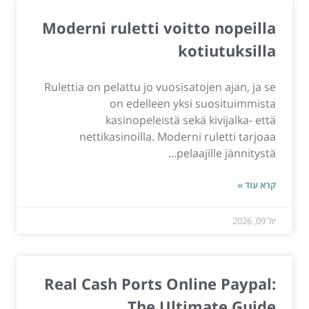
Moderni ruletti voitto nopeilla
kotiutuksilla
Rulettia on pelattu jo vuosisatojen ajan, ja se
on edelleen yksi suosituimmista
kasinopeleistä sekä kivijalka- että
nettikasinoilla. Moderni ruletti tarjoaa
pelaajille jännitystä...
קרא עוד »
יול 09, 2026
Real Cash Ports Online Paypal:
The Ultimate Guide