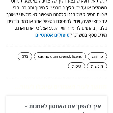
לגשת אל רופא שיבצע הליך של צריבה באמצעות מחט
חשמלית או על ידי הליך כירורגי של חיתוך ותפירה, הרי
שכיום הטיפול של הננו פלסמה מאפשר לא פולשני שאורך
עד כחצי שעה, ויכול להתסכם בטיפול אחד או כמה בודדים
בלבד, בהתאם לחומרה של הנגע אצל כל אדם ואדם.
מידע נוסף במשרכז ל
טיפולים אסתטיים
casino
casino utan svensk licens
בלוג
חופשות
טיסות
המשך לעוד מאמרים שיוכלו לעזור...
איך להפוך את האחסון לאמנות –