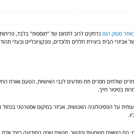
באתר סטוק הום
נדחקים לרוב לתחום של "תוספות" בלבד, פריחות 
ביזרי הבית ביצירת חללים מלוכדים, פונקציונליים ובעלי תהודה
חרים שולחים מסרים תת-מודעים לגבי האישיות, הטעם ואורח החיי
ות בסיפור חייך.
תית על הפסיכולוגיה האנושית. אביזר במיקום אסטרטגי בכחול מר
ו.
ם; הם נושאים משמעות והקשר, מהווים שפה המודיעה כיצד אדם