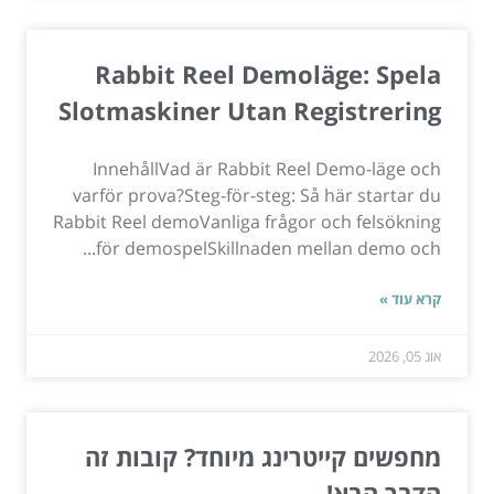
Rabbit Reel Demoläge: Spela
Slotmaskiner Utan Registrering
InnehållVad är Rabbit Reel Demo-läge och
varför prova?Steg-för-steg: Så här startar du
Rabbit Reel demoVanliga frågor och felsökning
för demospelSkillnaden mellan demo och...
קרא עוד »
אוג 05, 2026
מחפשים קייטרינג מיוחד? קובות זה
הדבר הבא!