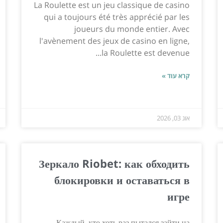
La Roulette est un jeu classique de casino
qui a toujours été très apprécié par les
joueurs du monde entier. Avec
l'avènement des jeux de casino en ligne,
la Roulette est devenue...
קרא עוד »
אוג 03, 2026
Зеркало Riobet: как обходить
блокировки и оставаться в
игре
Каждый, кто хоть раз пытался зайти на