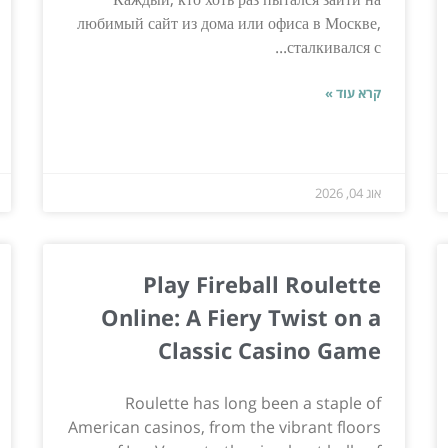
любимый сайт из дома или офиса в Москве,
сталкивался с...
קרא עוד »
אוג 04, 2026
Play Fireball Roulette
Online: A Fiery Twist on a
Classic Casino Game
Roulette has long been a staple of
American casinos, from the vibrant floors