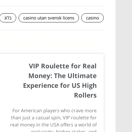
casino
casino utan svensk licens
בלוג
המשך לעוד מאמרים שיוכלו לעז
VIP Roulette for Real
Money: The Ultimate
Experience for US High
Rollers
For American players who crave more
than just a casual spin, VIP roulette for
real money in the USA offers a world of
exclusivity, higher stakes, and