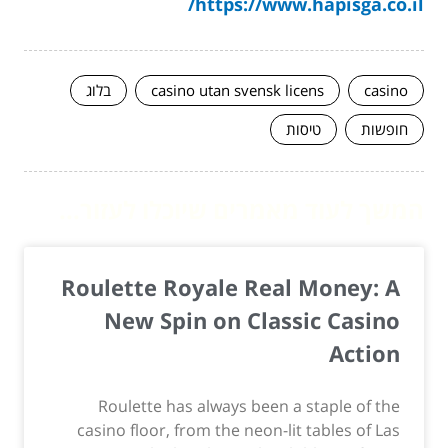
https://www.hapisga.co.il/
casino
casino utan svensk licens
בלוג
חופשות
טיסות
המשך לעוד מאמרים שיוכלו לעזור...
Roulette Royale Real Money: A
New Spin on Classic Casino
Action
Roulette has always been a staple of the
casino floor, from the neon-lit tables of Las