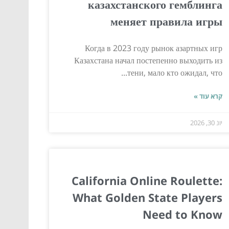
казахстанского гемблинга
меняет правила игры
Когда в 2023 году рынок азартных игр
Казахстана начал постепенно выходить из
тени, мало кто ожидал, что...
קרא עוד »
יונ 30, 2026
California Online Roulette:
What Golden State Players
Need to Know