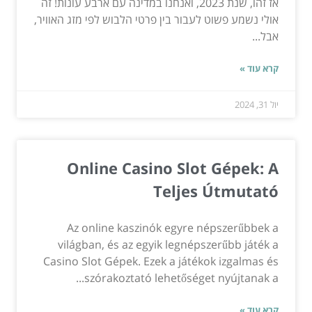
אז זהו, שנת 2023, ואנחנו במדינה עם ארבע עונות! זה
אולי נשמע פשוט לעבור בין פרטי הלבוש לפי מזג האוויר,
אבל...
קרא עוד »
יול 31, 2024
Online Casino Slot Gépek: A
Teljes Útmutató
Az online kaszinók egyre népszerűbbek a
világban, és az egyik legnépszerűbb játék a
Casino Slot Gépek. Ezek a játékok izgalmas és
szórakoztató lehetőséget nyújtanak a...
קרא עוד »