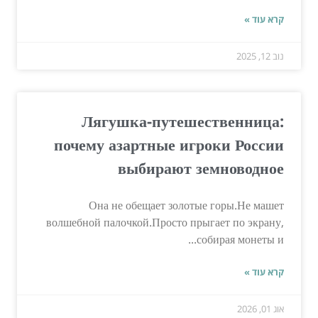
קרא עוד »
נוב 12, 2025
Лягушка-путешественница:
почему азартные игроки России
выбирают земноводное
Она не обещает золотые горы.Не машет
волшебной палочкой.Просто прыгает по экрану,
собирая монеты и...
קרא עוד »
אוג 01, 2026