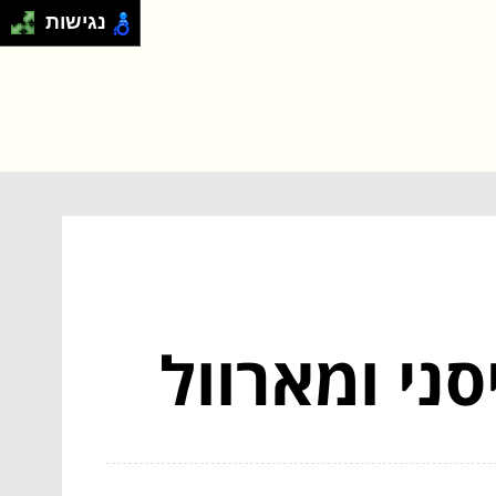
נגישות
ני ומארוול