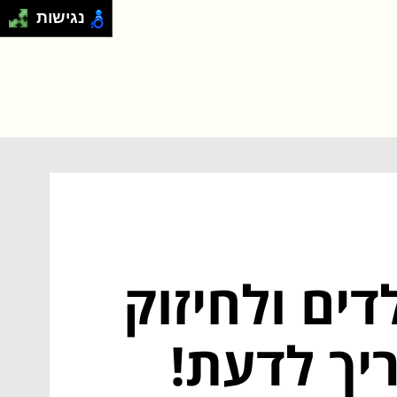
נגישות
ים ולחיזוק
יך לדעת!