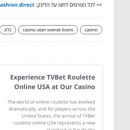
>> לכל הפרטים לחצו על הלינק:
ashion.direct/
casino
casino utan svensk licens
בלוג
המשך לעוד מאמרים שיוכלו לעז
Experience TVBet Roulette
Online USA at Our Casino
The world of online roulette has evolved
dramatically, and for players across the
United States, the arrival of TVBet
roulette online USA represents a new
standard in live dealer...