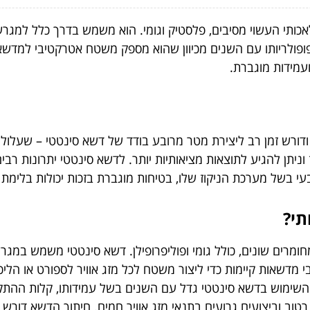
כותי העשוי מסיבים, פלסטיק וגומי. הוא משמש בדרך כלל למגרשי 
 ה-60 של המאה ה-20, אך גדל בפופולריותו עם השנים מכיוון שהוא מספק משטח אטר
עמידות מוגברת.
דורש זמן רב ליצירת מטר מרובע בודד של דשא סינטטי – שעלול לה
וניתן להגיע לתוצאות מציאותיות יותר. לדשא סינטטי יתרונות רבי
 בשל מערכת הניקוז שלו, בטיחות מוגברת בזכות יכולות בלימת ה
תי?
חומרים שונים, כולל גומי ופוליפרופילן. דשא סינטטי משמש במג
גבי מדשאות קיימות כדי ליצור משטח לכל מזג אוויר לספורט או הל
השימוש בדשא סינטטי גדל עם השנים בשל עמידותו, קלות ההתקנה
רטוב וביצועים גרועים בתנאי מזג אוויר חמים. חיתוך הדשא דור