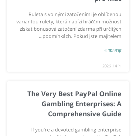
Ruleta s volnými zatočeními je oblíbenou
variantou rulety, která nabízí hráčům možnost
získat bonusová zatočení zdarma při určitých
podmínkách. Pokud jste majitelem...
קרא עוד »
יול 14, 2026
The Very Best PayPal Online
Gambling Enterprises: A
Comprehensive Guide
If you're a devoted gambling enterprise