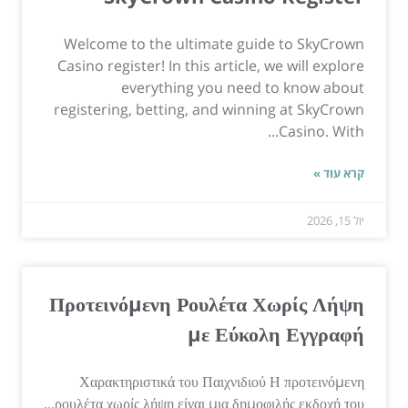
Welcome to the ultimate guide to SkyCrown
Casino register! In this article, we will explore
everything you need to know about
registering, betting, and winning at SkyCrown
Casino. With...
קרא עוד »
יול 15, 2026
Προτεινόμενη Ρουλέτα Χωρίς Λήψη
με Εύκολη Εγγραφή
Χαρακτηριστικά του Παιχνιδιού Η προτεινόμενη
ρουλέτα χωρίς λήψη είναι μια δημοφιλής εκδοχή του...