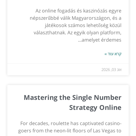
Az online fogadás és kaszinózás egyre
népszerűbbé válik Magyarországon, és a
játékosok számos lehetőség közül
választhatnak. Az egyik olyan platform,
amelyet érdemes...
קרא עוד »
אוג 03, 2026
Mastering the Single Number
Strategy Online
For decades, roulette has captivated casino-
goers from the neon-lit floors of Las Vegas to