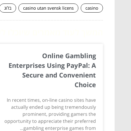
casino
casino utan svensk licens
בלוג
המשך לעוד מאמרים שיוכלו לעז
Online Gambling
Enterprises Using PayPal: A
Secure and Convenient
Choice
In recent times, on-line casino sites have
actually ended up being tremendously
prominent, providing gamers the
opportunity to appreciate their preferred
gambling enterprise games from...