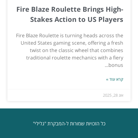
Fire Blaze Roulette Brings High-
Stakes Action to US Players
Fire Blaze Roulette is turning heads across the
United States gaming scene, offering a fresh
twist on the classic wheel that combines
traditional roulette mechanics with a fiery
bonus...
קרא עוד »
אוג 28, 2025
כל הזכויות שמורות ל-המבקרת "גלילי"