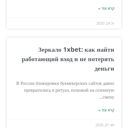
קרא עוד »
יונ 24, 2020
Зеркало 1xbet: как найти
работающий вход и не потерять
деньги
В России блокировки букмекерских сайтов давно
превратились в ритуал, похожий на сезонную
смену...
קרא עוד »
אוג 01, 2026