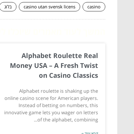
casino
casino utan svensk licens
בלוג
המשך לעוד מאמרים שיוכלו לעז
Alphabet Roulette Real
Money USA – A Fresh Twist
on Casino Classics
Alphabet roulette is shaking up the
online casino scene for American players.
Instead of betting on numbers, this
innovative game lets you wager on letters
of the alphabet, combining...
קרא עוד »