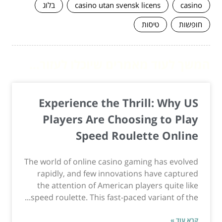
casino
casino utan svensk licens
בלוג
חופשות
טיסות
המשך לעוד מאמרים שיוכלו לעזור...
Experience the Thrill: Why US
Players Are Choosing to Play
Speed Roulette Online
The world of online casino gaming has evolved
rapidly, and few innovations have captured
the attention of American players quite like
speed roulette. This fast-paced variant of the...
קרא עוד »