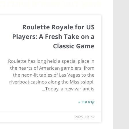
המשך לעוד מאמרים שיוכלו לעז
Roulette Royale for US
Players: A Fresh Take on a
Classic Game
Roulette has long held a special place in
the hearts of American gamblers, from
the neon-lit tables of Las Vegas to the
riverboat casinos along the Mississippi.
Today, a new variant is...
קרא עוד »
אוק 19, 2025