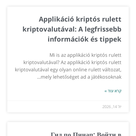
Applikáció kriptós rulett
kriptovalutával: A legfrissebb
információk és tippek
Mi is az applikáció kriptós rulett
kriptovalutával? Az applikáció kriptós rulett
kriptovalutával egy olyan online rulett változat,
mely lehetőséget ad a játékosoknak...
קרא עוד »
יול 14, 2026
Гид по Пинап: Войти в