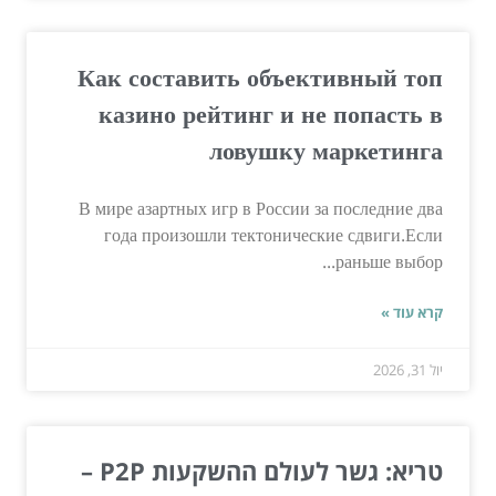
Как составить объективный топ
казино рейтинг и не попасть в
ловушку маркетинга
В мире азартных игр в России за последние два
года произошли тектонические сдвиги.Если
раньше выбор...
קרא עוד »
יול 31, 2026
טריא: גשר לעולם ההשקעות P2P –