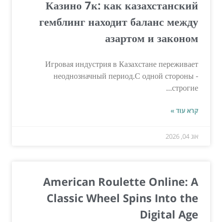
Казино 7к: как казахстанский
гемблинг находит баланс между
азартом и законом
Игровая индустрия в Казахстане переживает
неоднозначный период.С одной стороны -
строгие...
קרא עוד »
אוג 04, 2026
American Roulette Online: A
Classic Wheel Spins Into the
Digital Age