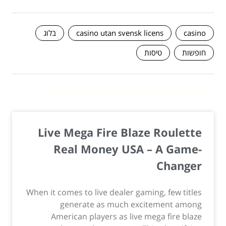
casino
casino utan svensk licens
בלוג
חופשות
טיסות
המשך לעוד מאמרים שיוכלו לעזור...
Live Mega Fire Blaze Roulette
Real Money USA – A Game-
Changer
When it comes to live dealer gaming, few titles
generate as much excitement among
American players as live mega fire blaze