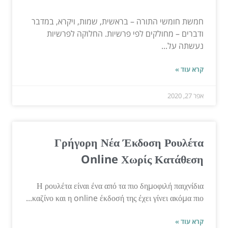
חמשת חומשי התורה – בראשית, שמות, ויקרא, במדבר
ודברים – מחולקים לפי פרשיות. החלוקה לפרשיות
נעשתה על...
קרא עוד »
אפר 27, 2020
Γρήγορη Νέα Έκδοση Ρουλέτα
Online Χωρίς Κατάθεση
Η ρουλέτα είναι ένα από τα πιο δημοφιλή παιχνίδια
καζίνο και η online έκδοσή της έχει γίνει ακόμα πιο...
קרא עוד »