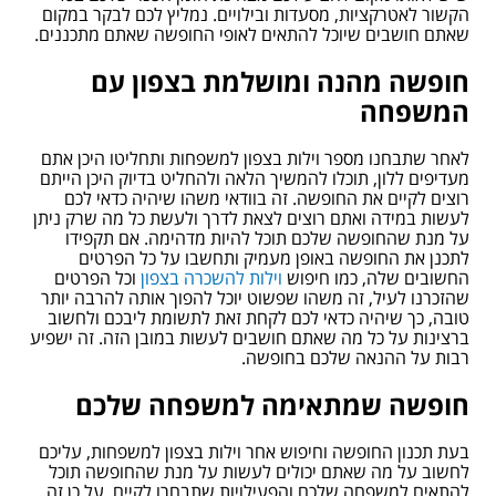
הקשור לאטרקציות, מסעדות ובילויים. נמליץ לכם לבקר במקום
שאתם חושבים שיוכל להתאים לאופי החופשה שאתם מתכננים.
חופשה מהנה ומושלמת בצפון עם
המשפחה
לאחר שתבחנו מספר וילות בצפון למשפחות ותחליטו היכן אתם
מעדיפים ללון, תוכלו להמשיך הלאה ולהחליט בדיוק היכן הייתם
רוצים לקיים את החופשה. זה בוודאי משהו שיהיה כדאי לכם
לעשות במידה ואתם רוצים לצאת לדרך ולעשת כל מה שרק ניתן
על מנת שהחופשה שלכם תוכל להיות מדהימה.
אם תקפידו
לתכנן את החופשה באופן מעמיק ותחשבו על כל הפרטים
החשובים שלה, כמו חיפוש
וילות להשכרה בצפון
וכל הפרטים
שהזכרנו לעיל, זה משהו שפשוט יוכל להפוך אותה להרבה יותר
טובה, כך שיהיה כדאי לכם לקחת זאת לתשומת ליבכם ולחשוב
ברצינות על כל מה שאתם חושבים לעשות במובן הזה. זה ישפיע
רבות על ההנאה שלכם בחופשה.
חופשה שמתאימה למשפחה שלכם
בעת תכנון החופשה וחיפוש אחר וילות בצפון למשפחות, עליכם
לחשוב על מה שאתם יכולים לעשות על מנת שהחופשה תוכל
להתאים למשפחה שלכם והפעילויות שתבחרו לקיים. על כן זה