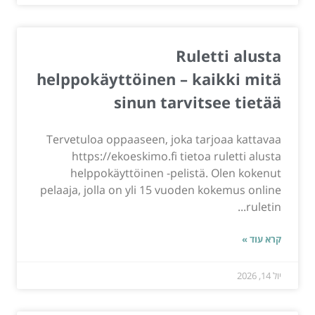
Ruletti alusta
helppokäyttöinen – kaikki mitä
sinun tarvitsee tietää
Tervetuloa oppaaseen, joka tarjoaa kattavaa
https://ekoeskimo.fi tietoa ruletti alusta
helppokäyttöinen -pelistä. Olen kokenut
pelaaja, jolla on yli 15 vuoden kokemus online
ruletin...
קרא עוד »
יול 14, 2026