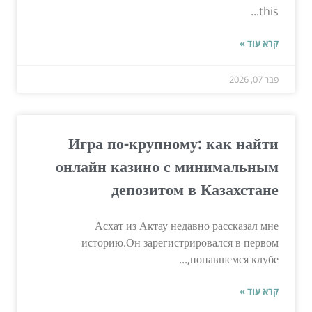
this...
קרא עוד »
פבר 07, 2026
Игра по-крупному: как найти
онлайн казино с минимальным
депозитом в Казахстане
Асхат из Актау недавно рассказал мне
историю.Он зарегистрировался в первом
попавшемся клубе,...
קרא עוד »