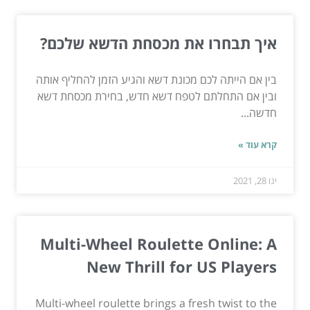
איך תבחרו את מכסחת הדשא שלכם?
בין אם הייתה לכם מכונת דשא והגיע הזמן להחליף אותה
ובין אם התחלתם לטפח דשא חדש, בחירת מכסחת דשא
חדשה...
קרא עוד »
ינו 28, 2021
Multi-Wheel Roulette Online: A
New Thrill for US Players
Multi-wheel roulette brings a fresh twist to the