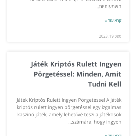
משמעותיות...
קרא עוד »
ספט 19, 2023
Játék Kriptós Rulett Ingyen
Pörgetéssel: Minden, Amit
Tudni Kell
Játék Kriptós Rulett Ingyen Pörgetéssel A játék
kriptós rulett ingyen pörgetéssel egy izgalmas
kaszinó játék, amely lehetővé teszi a játékosok
számára, hogy ingyen...
קרא עוד »