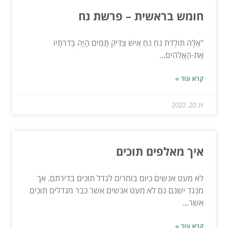
חומש בראשית – פרשת נח
"אֵלֶּה תּוֹלְדת נחַ נחַ אִישׁ צַדִּיק תָּמִים הָיָה בְּדרתָיו
אֶת-הָאֱלֹהִים...
קרא עוד »
יונ 20, 2022
איך מאלפים תוכים
לא מעט אנשים כיום בוחרים לגדל תוכים בדירתם. אך
מנגד ישנם גם לא מעט אנשים אשר כבר מגדלים תוכים
אשר...
קרא עוד »